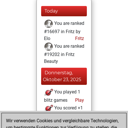
Today
You are ranked
#16697 in Fritz by
Elo
Fritz
You are ranked
#19202 in Fritz
Beauty
Donnerstag,
Oktober 23, 2025
You played 1
blitz games
Play
You scored +1
=0 -0 in blitz
Wir verwenden Cookies und vergleichbare Technologien,
um bestimmte Funktionen zur Verfügung zu stellen, die
Donnerstag,