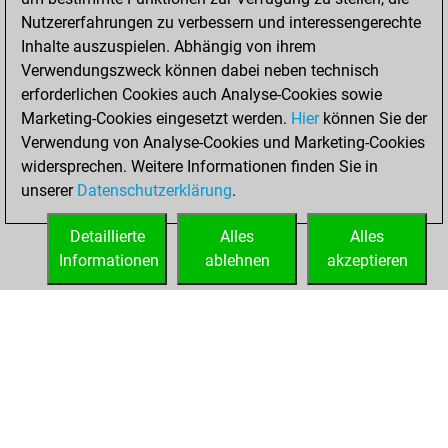
Nutzererfahrungen zu verbessern und interessengerechte
Oktober 16, 2025
Inhalte auszuspielen. Abhängig von ihrem
You achieved a
Verwendungszweck können dabei neben technisch
erforderlichen Cookies auch Analyse-Cookies sowie
BeautyScore of 4
Marketing-Cookies eingesetzt werden.
Fritz
Hier
können Sie der
You
Verwendung von Analyse-Cookies und Marketing-Cookies
achieved a new Elo
widersprechen. Weitere Informationen finden Sie in
of 1584
unserer
Datenschutzerklärung
.
You created
your Fritz account
Detaillierte
Alles
Alles
Informationen
ablehnen
akzeptieren