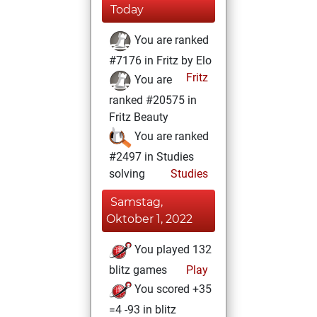
Today
You are ranked
#7176 in Fritz by Elo
Fritz
You are
ranked #20575 in
Fritz Beauty
You are ranked
#2497 in Studies
solving
Studies
Samstag,
Oktober 1, 2022
You played 132
blitz games
Play
You scored +35
=4 -93 in blitz