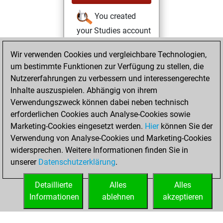
You created
your Studies account
Studies
Sonntag,
Wir verwenden Cookies und vergleichbare Technologien,
Januar 10, 2021
um bestimmte Funktionen zur Verfügung zu stellen, die
Nutzererfahrungen zu verbessern und interessengerechte
You won
Inhalte auszuspielen. Abhängig von ihrem
against Fritz
Fritz
Verwendungszweck können dabei neben technisch
You achieved a
erforderlichen Cookies auch Analyse-Cookies sowie
Marketing-Cookies eingesetzt werden.
BeautyScore of 2
Hier
können Sie der
Verwendung von Analyse-Cookies und Marketing-Cookies
You achieved a
widersprechen. Weitere Informationen finden Sie in
new Elo of 1609
unserer
Datenschutzerklärung
.
You created
your Fritz account
Detaillierte
Alles
Alles
Informationen
ablehnen
akzeptieren