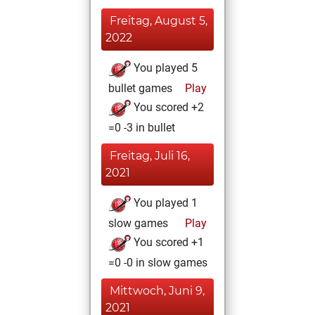
Freitag, August 5,
2022
You played 5
bullet games
Play
You scored +2
=0 -3 in bullet
Freitag, Juli 16,
2021
You played 1
slow games
Play
You scored +1
=0 -0 in slow games
Mittwoch, Juni 9,
2021