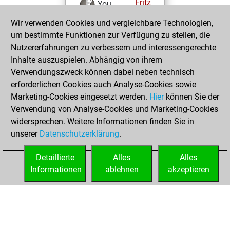
Fritz
You
achieved a new Elo
Wir verwenden Cookies und vergleichbare Technologien,
of 1590
um bestimmte Funktionen zur Verfügung zu stellen, die
Nutzererfahrungen zu verbessern und interessengerechte
Freitag,
Inhalte auszuspielen. Abhängig von ihrem
Dezember 13,
Verwendungszweck können dabei neben technisch
2024
erforderlichen Cookies auch Analyse-Cookies sowie
Marketing-Cookies eingesetzt werden.
Hier
können Sie der
You created
Verwendung von Analyse-Cookies und Marketing-Cookies
your Fritz account
widersprechen. Weitere Informationen finden Sie in
Fritz
You
unserer
Datenschutzerklärung
.
created your Studies
account
Studies
Detaillierte
Alles
Alles
Informationen
ablehnen
akzeptieren