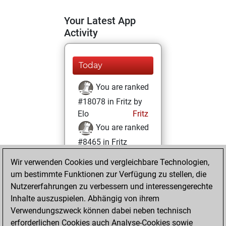
Your Latest App
Activity
Today
You are ranked
#18078 in Fritz by
Elo
Fritz
You are ranked
#8465 in Fritz
Beauty
Wir verwenden Cookies und vergleichbare Technologien,
um bestimmte Funktionen zur Verfügung zu stellen, die
Sonntag, Januar
Nutzererfahrungen zu verbessern und interessengerechte
31, 2021
Inhalte auszuspielen. Abhängig von ihrem
You achieved a
Verwendungszweck können dabei neben technisch
erforderlichen Cookies auch Analyse-Cookies sowie
BeautyScore of 28