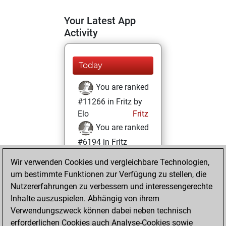
Your Latest App
Activity
Today
You are ranked
#11266 in Fritz by
Elo
Fritz
You are ranked
#6194 in Fritz
Beauty
Wir verwenden Cookies und vergleichbare Technologien,
um bestimmte Funktionen zur Verfügung zu stellen, die
Donnerstag, Juli
Nutzererfahrungen zu verbessern und interessengerechte
22, 2021
Inhalte auszuspielen. Abhängig von ihrem
You achieved a
Verwendungszweck können dabei neben technisch
erforderlichen Cookies auch Analyse-Cookies sowie
BeautyScore of 45