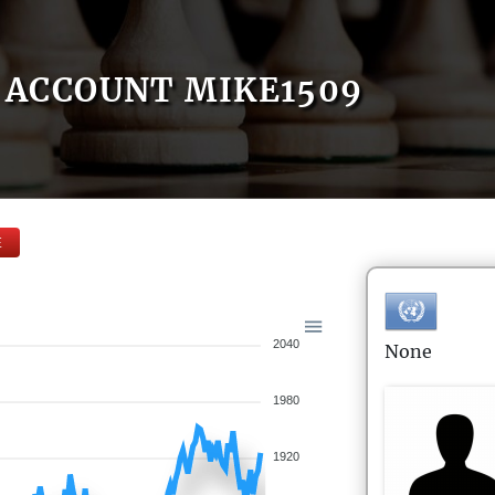
ACCOUNT MIKE1509
E
2040
None
1980
1920