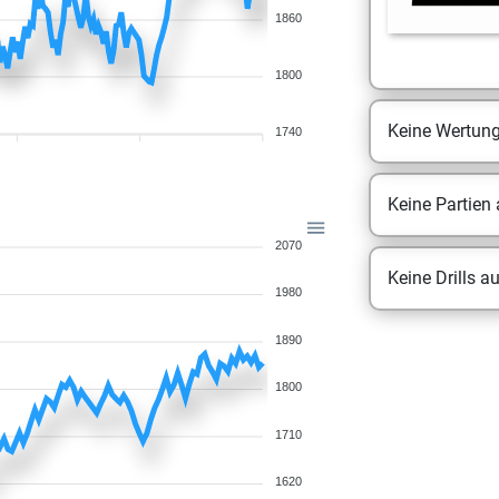
1860
1800
Keine Wertun
1740
Keine Partien
2070
Keine Drills a
1980
1890
1800
1710
1620