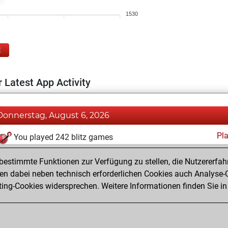
1530
E
 Latest App Activity
Donnerstag, August 6, 2026
Pl
You played 242 blitz games
You scored +120 =9 -113 in blitz
estimmte Funktionen zur Verfügung zu stellen, die Nutzererfah
You played 158 bullet games
 dabei neben technisch erforderlichen Cookies auch Analyse-C
ng-Cookies widersprechen. Weitere Informationen finden Sie in
You scored +59 =1 -98 in bullet