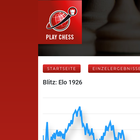
STARTSEITE
EINZELERGEBNISS
Blitz: Elo 1926