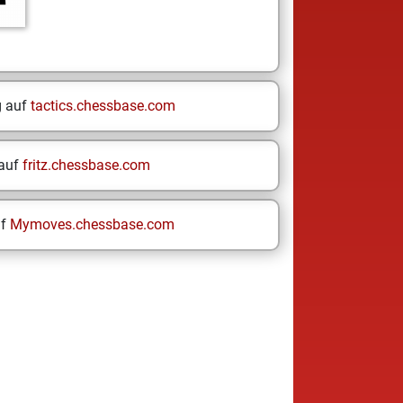
g auf
tactics.chessbase.com
 auf
fritz.chessbase.com
uf
Mymoves.chessbase.com