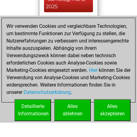
2025
You played 92
Wir verwenden Cookies und vergleichbare Technologien,
blitz games
Play
um bestimmte Funktionen zur Verfügung zu stellen, die
You scored +55
Nutzererfahrungen zu verbessern und interessengerechte
=0 -37 in blitz
Inhalte auszuspielen. Abhängig von ihrem
Verwendungszweck können dabei neben technisch
Montag, Februar
erforderlichen Cookies auch Analyse-Cookies sowie
24, 2025
Marketing-Cookies eingesetzt werden.
Hier
können Sie der
Verwendung von Analyse-Cookies und Marketing-Cookies
You played 76
widersprechen. Weitere Informationen finden Sie in
slow games
Play
unserer
Datenschutzerklärung
.
You scored +57
=3 -16 in slow games
Detaillierte
Alles
Alles
Informationen
ablehnen
akzeptieren