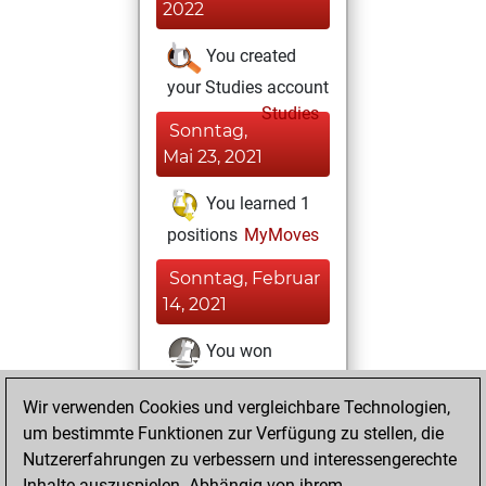
2022
You created
your Studies account
Studies
Sonntag,
Mai 23, 2021
You learned 1
positions
MyMoves
Sonntag, Februar
14, 2021
You won
against Fritz
Fritz
Wir verwenden Cookies und vergleichbare Technologien,
You achieved a
um bestimmte Funktionen zur Verfügung zu stellen, die
BeautyScore of 10
Nutzererfahrungen zu verbessern und interessengerechte
You achieved a
Inhalte auszuspielen. Abhängig von ihrem