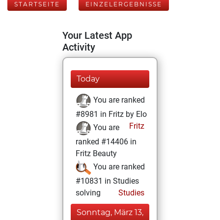
STARTSEITE
EINZELERGEBNISSE
Your Latest App
Activity
Today
You are ranked
#8981 in Fritz by Elo
Fritz
You are
ranked #14406 in
Fritz Beauty
You are ranked
#10831 in Studies
solving
Studies
Sonntag, März 13,