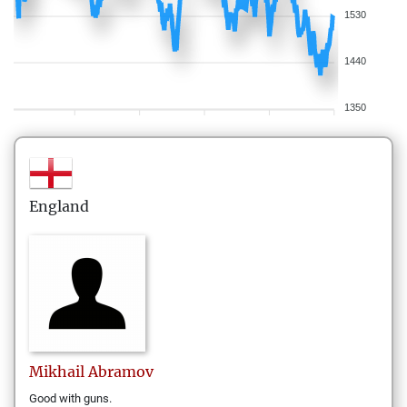
1530
1440
1350
England
Mikhail
Abramov
Good with guns.