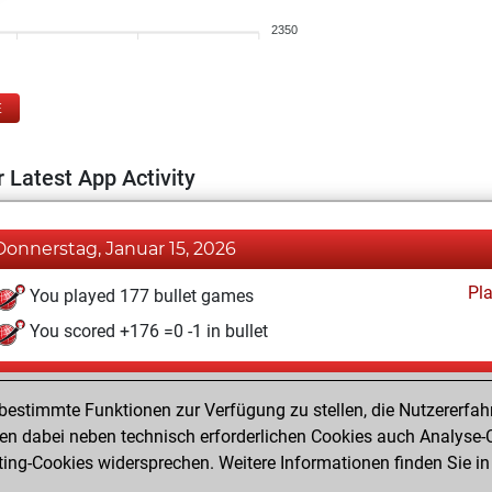
2350
E
 Latest App Activity
Donnerstag, Januar 15, 2026
Pl
You played 177 bullet games
You scored +176 =0 -1 in bullet
Montag, Mai 26, 2025
estimmte Funktionen zur Verfügung zu stellen, die Nutzererfah
Pl
You played 223 blitz games
 dabei neben technisch erforderlichen Cookies auch Analyse-C
ng-Cookies widersprechen. Weitere Informationen finden Sie in
You scored +218 =1 -4 in blitz