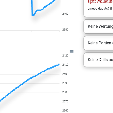
Igor
Miladin
u need ducats? if 
2400
Keine Wertun
2380
Keine Partien
2420
Keine Drills a
2410
2400
2390
2380
2370
2360