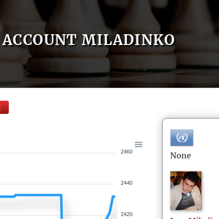
ACCOUNT MILADINKO
E
2460
None
2440
2420