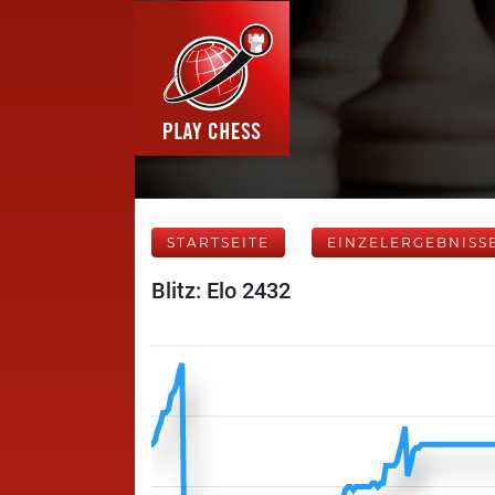
STARTSEITE
EINZELERGEBNISS
Blitz: Elo 2432