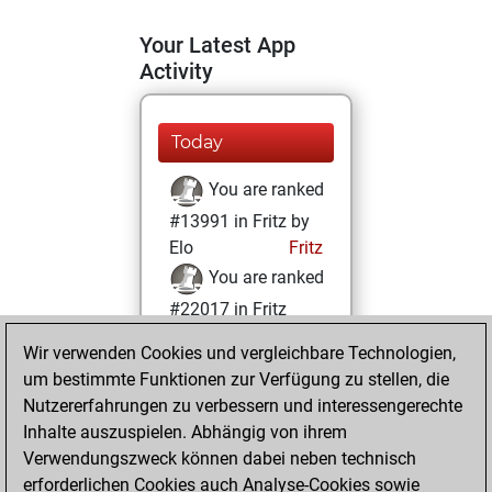
Your Latest App
Activity
Today
You are ranked
#13991 in Fritz by
Elo
Fritz
You are ranked
#22017 in Fritz
Beauty
Wir verwenden Cookies und vergleichbare Technologien,
um bestimmte Funktionen zur Verfügung zu stellen, die
Donnerstag,
Nutzererfahrungen zu verbessern und interessengerechte
August 5, 2021
Inhalte auszuspielen. Abhängig von ihrem
You achieved a
Verwendungszweck können dabei neben technisch
erforderlichen Cookies auch Analyse-Cookies sowie
BeautyScore of 1