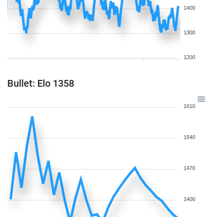
1400
1300
1200
Bullet: Elo 1358
1610
1540
1470
1400