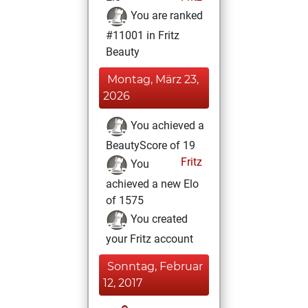
You are ranked
#11001 in Fritz
Beauty
Montag, März 23,
2026
You achieved a
BeautyScore of 19
Fritz
You
achieved a new Elo
of 1575
You created
your Fritz account
Sonntag, Februar
12, 2017