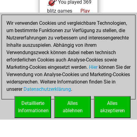
You played 369
blitz games
Play
You scored
Wir verwenden Cookies und vergleichbare Technologien,
+174 =11 -184 in
um bestimmte Funktionen zur Verfügung zu stellen, die
blitz
Nutzererfahrungen zu verbessern und interessengerechte
Inhalte auszuspielen. Abhängig von ihrem
Mittwoch,
Verwendungszweck können dabei neben technisch
November 30,
erforderlichen Cookies auch Analyse-Cookies sowie
2016
Marketing-Cookies eingesetzt werden.
Hier
können Sie der
Verwendung von Analyse-Cookies und Marketing-Cookies
You played 31
widersprechen. Weitere Informationen finden Sie in
bullet games
Play
unserer
Datenschutzerklärung
.
You scored +13
=1 -17 in bullet
Detaillierte
Alles
Alles
Informationen
ablehnen
akzeptieren