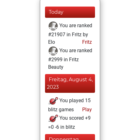
Today
You are ranked
#21907 in Fritz by
Elo
Fritz
You are ranked
#2999 in Fritz
Beauty
Freitag, August 4,
2023
You played 15
blitz games
Play
You scored +9
=0 -6 in blitz
Donnerstag,