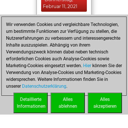
Februar 11, 2021
You achieved a
Wir verwenden Cookies und vergleichbare Technologien,
BeautyScore of 128
um bestimmte Funktionen zur Verfügung zu stellen, die
Fritz
You
Nutzererfahrungen zu verbessern und interessengerechte
achieved a new Elo
Inhalte auszuspielen. Abhängig von ihrem
of 1523
Verwendungszweck können dabei neben technisch
erforderlichen Cookies auch Analyse-Cookies sowie
Dienstag,
Marketing-Cookies eingesetzt werden.
Hier
können Sie der
November 24,
Verwendung von Analyse-Cookies und Marketing-Cookies
2020
widersprechen. Weitere Informationen finden Sie in
unserer
Datenschutzerklärung
.
You created
your Fritz account
Detaillierte
Alles
Alles
Fritz
Informationen
ablehnen
akzeptieren