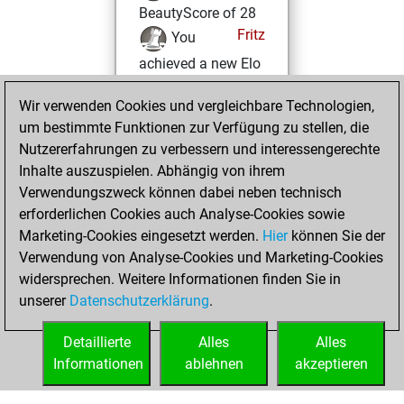
BeautyScore of 28
Fritz
You
achieved a new Elo
of 1617
Wir verwenden Cookies und vergleichbare Technologien,
Freitag, Februar
um bestimmte Funktionen zur Verfügung zu stellen, die
14, 2025
Nutzererfahrungen zu verbessern und interessengerechte
Inhalte auszuspielen. Abhängig von ihrem
You won
Verwendungszweck können dabei neben technisch
against Fritz
Fritz
erforderlichen Cookies auch Analyse-Cookies sowie
Marketing-Cookies eingesetzt werden.
Hier
können Sie der
Mittwoch,
Verwendung von Analyse-Cookies und Marketing-Cookies
Februar 12, 2025
widersprechen. Weitere Informationen finden Sie in
unserer
Datenschutzerklärung
.
You created
your Fritz account
Detaillierte
Alles
Alles
Fritz
Informationen
ablehnen
akzeptieren