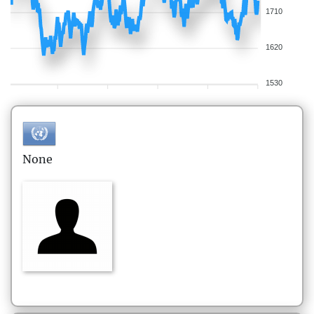
1710
1620
1530
None