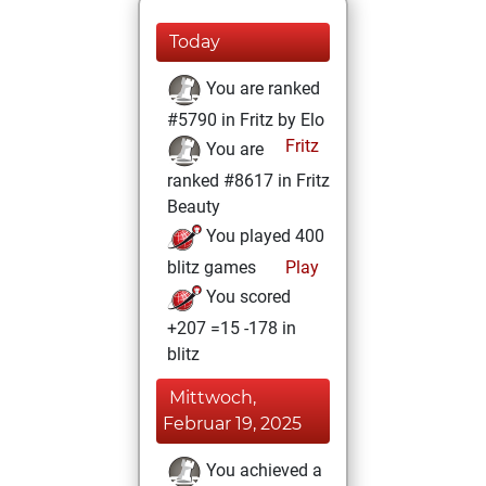
Today
You are ranked
#5790 in Fritz by Elo
Fritz
You are
ranked #8617 in Fritz
Beauty
You played 400
blitz games
Play
You scored
+207 =15 -178 in
blitz
Mittwoch,
Februar 19, 2025
You achieved a