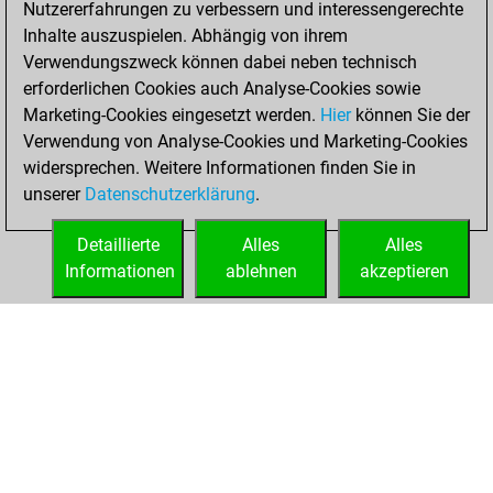
Nutzererfahrungen zu verbessern und interessengerechte
Fritz
You
Inhalte auszuspielen. Abhängig von ihrem
achieved a new Elo
Verwendungszweck können dabei neben technisch
of 1553
erforderlichen Cookies auch Analyse-Cookies sowie
Marketing-Cookies eingesetzt werden.
Hier
können Sie der
Samstag, Mai 21,
Verwendung von Analyse-Cookies und Marketing-Cookies
2022
widersprechen. Weitere Informationen finden Sie in
unserer
Datenschutzerklärung
.
You created
your Fritz account
Detaillierte
Alles
Alles
Fritz
Informationen
ablehnen
akzeptieren