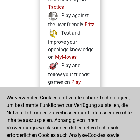
Tactics
Play against
the user friendly
Fritz
Test and
improve your
openings knowledge
on
MyMoves
Play and
follow your friends'
games on
Play
Solve some
Wir verwenden Cookies und vergleichbare Technologien,
beautiful and
um bestimmte Funktionen zur Verfügung zu stellen, die
challenging Studies
Nutzererfahrungen zu verbessern und interessengerechte
on
Studies
Inhalte auszuspielen. Abhängig von ihrem
Verwendungszweck können dabei neben technisch
erforderlichen Cookies auch Analyse-Cookies sowie