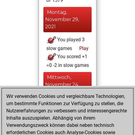
of 1579
Montag,
November 29,
2021
You played 3
slow games
Play
You scored +1
=0 -2 in slow games
Mittwoch,
November 24,
2021
Wir verwenden Cookies und vergleichbare Technologien,
um bestimmte Funktionen zur Verfügung zu stellen, die
You played 3
Nutzererfahrungen zu verbessern und interessengerechte
blitz games
Play
Inhalte auszuspielen. Abhängig von ihrem
You scored +0
Verwendungszweck können dabei neben technisch
=0 -3 in blitz
erforderlichen Cookies auch Analyse-Cookies sowie