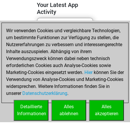
Your Latest App
Activity
Wir verwenden Cookies und vergleichbare Technologien,
Samstag, Mai 2,
um bestimmte Funktionen zur Verfügung zu stellen, die
2026
Nutzererfahrungen zu verbessern und interessengerechte
You totalled 11
Inhalte auszuspielen. Abhängig von ihrem
Verwendungszweck können dabei neben technisch
tactics positions
erforderlichen Cookies auch Analyse-Cookies sowie
Tactics
You
Marketing-Cookies eingesetzt werden.
Hier
können Sie der
solved 7 tactics
Verwendung von Analyse-Cookies und Marketing-Cookies
positions
widersprechen. Weitere Informationen finden Sie in
You achieved
unserer
Datenschutzerklärung
.
an Elo of 1689 in
tactics positions
Detaillierte
Alles
Alles
Informationen
ablehnen
akzeptieren