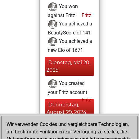
You won
against Fritz
Fritz
You achieved a
BeautyScore of 141
You achieved a
new Elo of 1671
Dienstag, Mai 20,
2025
You created
your Fritz account
Fritz
Donnerstag,
August 29, 2024
Wir verwenden Cookies und vergleichbare Technologien,
You solved 2
um bestimmte Funktionen zur Verfügung zu stellen, die
rated studies