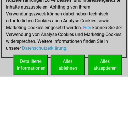
Nutzererfahrungen zu verbessern und interessengerechte
Studies
You
Inhalte auszuspielen. Abhängig von ihrem
achieved a rating of
Verwendungszweck können dabei neben technisch
60
erforderlichen Cookies auch Analyse-Cookies sowie
Marketing-Cookies eingesetzt werden.
Hier
können Sie der
Samstag,
Verwendung von Analyse-Cookies und Marketing-Cookies
November 13, 2021
widersprechen. Weitere Informationen finden Sie in
unserer
Datenschutzerklärung
.
You created
your Studies account
Detaillierte
Alles
Alles
Studies
Informationen
ablehnen
akzeptieren