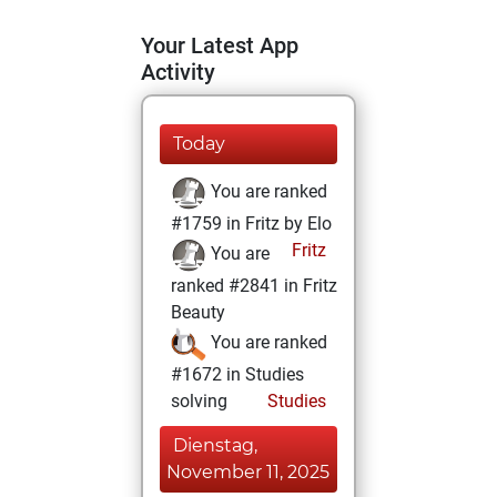
Your Latest App
Activity
Today
You are ranked
#1759 in Fritz by Elo
Fritz
You are
ranked #2841 in Fritz
Beauty
You are ranked
#1672 in Studies
solving
Studies
Dienstag,
November 11, 2025