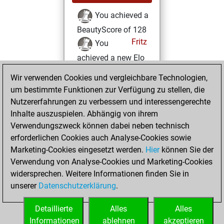
You achieved a
BeautyScore of 128
Fritz
You
achieved a new Elo
of 1522
Wir verwenden Cookies und vergleichbare Technologien,
um bestimmte Funktionen zur Verfügung zu stellen, die
Sonntag, Februar
Nutzererfahrungen zu verbessern und interessengerechte
7, 2021
Inhalte auszuspielen. Abhängig von ihrem
You created
Verwendungszweck können dabei neben technisch
erforderlichen Cookies auch Analyse-Cookies sowie
your Fritz account
Marketing-Cookies eingesetzt werden.
Fritz
Hier
können Sie der
You
Verwendung von Analyse-Cookies und Marketing-Cookies
played 2 slow games
widersprechen. Weitere Informationen finden Sie in
Play
You
unserer
Datenschutzerklärung
.
scored +0 =0 -2 in
slow games
Detaillierte
Alles
Alles
Informationen
ablehnen
akzeptieren