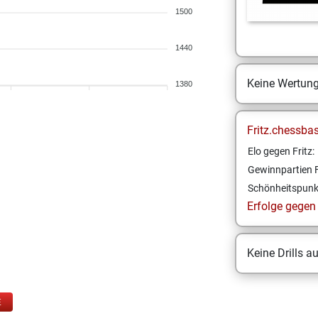
1500
1440
Keine Wertun
1380
Fritz.chessba
Elo gegen Fritz:
Gewinnpartien F
Schönheitspunk
Erfolge gegen F
Keine Drills a
E