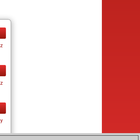
tz
tz
ay