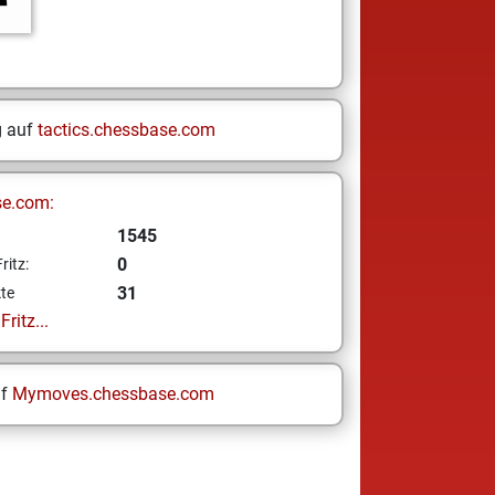
g auf
tactics.chessbase.com
se.com:
1545
0
ritz:
31
te
ritz...
uf
Mymoves.chessbase.com