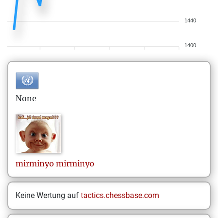
1440
1400
None
mirminyo
mirminyo
Keine Wertung auf
tactics.chessbase.com