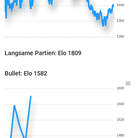
1440
1350
1260
Langsame Partien: Elo 1809
Bullet: Elo 1582
1600
1560
1520
1480