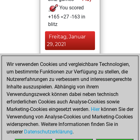
You scored
+165 =27 -163 in
blitz
Freitag, Januar
29, 2021
You played 41
Wir verwenden Cookies und vergleichbare Technologien,
slow games
Play
um bestimmte Funktionen zur Verfügung zu stellen, die
You scored +18
Nutzererfahrungen zu verbessern und interessengerechte
=3 -20 in slow games
Inhalte auszuspielen. Abhängig von ihrem
Verwendungszweck können dabei neben technisch
Samstag, Januar
erforderlichen Cookies auch Analyse-Cookies sowie
2, 2021
Marketing-Cookies eingesetzt werden.
Hier
können Sie der
Verwendung von Analyse-Cookies und Marketing-Cookies
You played 4
widersprechen. Weitere Informationen finden Sie in
bullet games
Play
unserer
Datenschutzerklärung
.
You scored +2