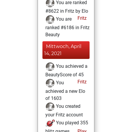
You are ranked
#8622 in Fritz by Elo
Fritz
You are
ranked #6186 in Fritz
Beauty
Mittwoch, April
14, 2021
You achieved a
BeautyScore of 45
Fritz
You
achieved a new Elo
of 1603
You created
your Fritz account
You played 355
blitz games
Play