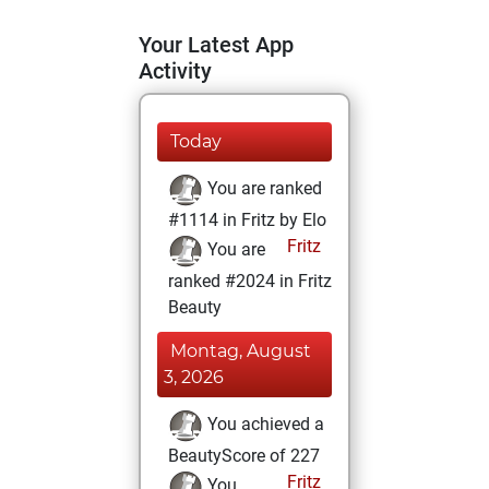
Your Latest App
Activity
Today
You are ranked
#1114 in Fritz by Elo
Fritz
You are
ranked #2024 in Fritz
Beauty
Montag, August
3, 2026
You achieved a
BeautyScore of 227
Fritz
You