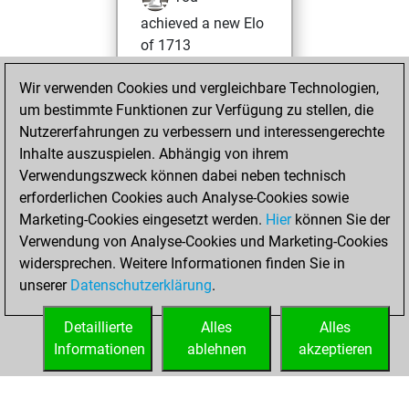
achieved a new Elo
of 1713
Samstag, Mai 9,
Wir verwenden Cookies und vergleichbare Technologien,
2026
um bestimmte Funktionen zur Verfügung zu stellen, die
Nutzererfahrungen zu verbessern und interessengerechte
You won
Inhalte auszuspielen. Abhängig von ihrem
against Fritz
Fritz
Verwendungszweck können dabei neben technisch
erforderlichen Cookies auch Analyse-Cookies sowie
Dienstag,
Marketing-Cookies eingesetzt werden.
Hier
können Sie der
November 26,
Verwendung von Analyse-Cookies und Marketing-Cookies
2024
widersprechen. Weitere Informationen finden Sie in
unserer
Datenschutzerklärung
.
You created
your Fritz account
Detaillierte
Alles
Alles
Fritz
Informationen
ablehnen
akzeptieren