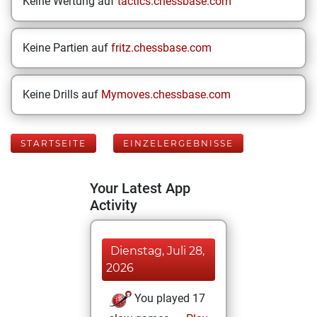
Keine Wertung auf
tactics.chessbase.com
Keine Partien auf
fritz.chessbase.com
Keine Drills auf
Mymoves.chessbase.com
STARTSEITE
EINZELERGEBNISSE
Your Latest App
Activity
Dienstag, Juli 28,
2026
You played 17