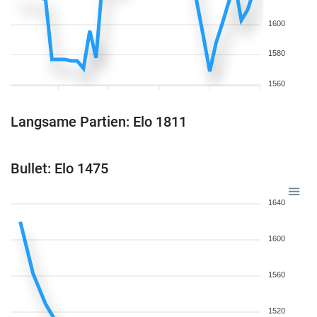
1600
1580
1560
Langsame Partien: Elo 1811
Bullet: Elo 1475
1640
1600
1560
1520