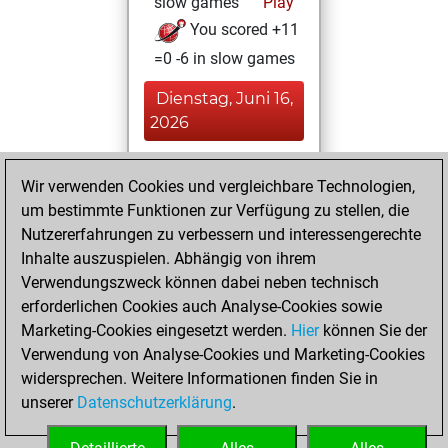
slow games
Play
You scored +11
=0 -6 in slow games
Dienstag, Juni 16,
2026
You played 39
Wir verwenden Cookies und vergleichbare Technologien,
blitz games
Play
um bestimmte Funktionen zur Verfügung zu stellen, die
You scored +13
Nutzererfahrungen zu verbessern und interessengerechte
=1 -25 in blitz
Inhalte auszuspielen. Abhängig von ihrem
Verwendungszweck können dabei neben technisch
Mittwoch,
erforderlichen Cookies auch Analyse-Cookies sowie
November 5, 2025
Marketing-Cookies eingesetzt werden.
Hier
können Sie der
Verwendung von Analyse-Cookies und Marketing-Cookies
You played 5
widersprechen. Weitere Informationen finden Sie in
bullet games
Play
unserer
Datenschutzerklärung
.
You scored +0
=0 -5 in bullet