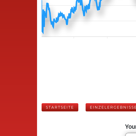
STARTSEITE
EINZELERGEBNISS
Your