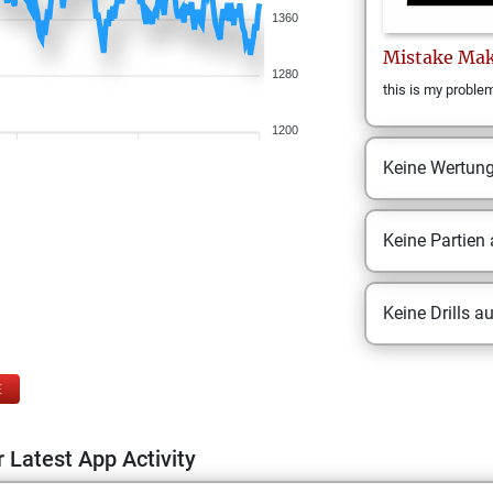
1360
Mistake
Mak
1280
this is my proble
1200
Keine Wertun
Keine Partien
Keine Drills a
E
 Latest App Activity