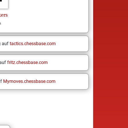
ers
m
g auf
tactics.chessbase.com
 auf
fritz.chessbase.com
uf
Mymoves.chessbase.com