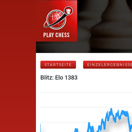
STARTSEITE
EINZELERGEBNISS
Blitz: Elo 1383