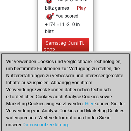
blitz games
Play
You scored
+174 =11 -210 in
blitz
Samstag, Juni 11,
2022
Wir verwenden Cookies und vergleichbare Technologien,
You played 5
um bestimmte Funktionen zur Verfügung zu stellen, die
bullet games
Play
Nutzererfahrungen zu verbessern und interessengerechte
You scored +1
Inhalte auszuspielen. Abhängig von ihrem
=0 -4 in bullet
Verwendungszweck können dabei neben technisch
erforderlichen Cookies auch Analyse-Cookies sowie
Dienstag,
Marketing-Cookies eingesetzt werden.
Hier
können Sie der
November 24,
Verwendung von Analyse-Cookies und Marketing-Cookies
2020
widersprechen. Weitere Informationen finden Sie in
unserer
Datenschutzerklärung
.
You created