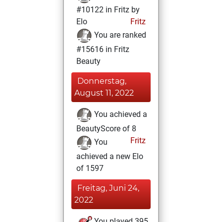
#10122 in Fritz by
Elo
Fritz
You are ranked
#15616 in Fritz
Beauty
Donnerstag,
August 11, 2022
You achieved a
BeautyScore of 8
Fritz
You
achieved a new Elo
of 1597
Freitag, Juni 24,
2022
You played 395