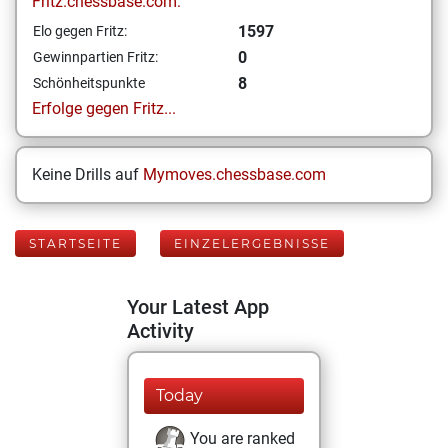
Fritz.chessbase.com:
1597
Elo gegen Fritz:
0
Gewinnpartien Fritz:
8
Schönheitspunkte
Erfolge gegen Fritz...
Keine Drills auf
Mymoves.chessbase.com
STARTSEITE
EINZELERGEBNISSE
Your Latest App
Activity
Today
You are ranked