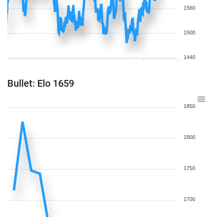
1560
1500
1440
Bullet: Elo 1659
1850
1800
1750
1700