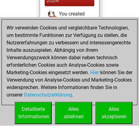
2024
You created
your Studies account
Wir verwenden Cookies und vergleichbare Technologien,
Studies
um bestimmte Funktionen zur Verfügung zu stellen, die
Sonntag,
Nutzererfahrungen zu verbessern und interessengerechte
Februar 25, 2024
Inhalte auszuspielen. Abhängig von ihrem
You achieved a
Verwendungszweck können dabei neben technisch
erforderlichen Cookies auch Analyse-Cookies sowie
BeautyScore of 4
Marketing-Cookies eingesetzt werden.
Fritz
Hier
können Sie der
You
Verwendung von Analyse-Cookies und Marketing-Cookies
achieved a new Elo
widersprechen. Weitere Informationen finden Sie in
of 1589
unserer
Datenschutzerklärung
.
You created
your Fritz account
Detaillierte
Alles
Alles
Informationen
ablehnen
akzeptieren