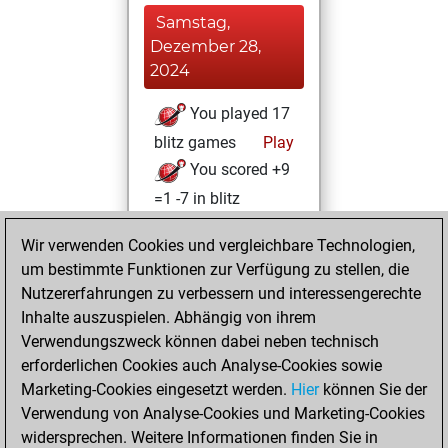
Samstag,
Dezember 28,
2024
You played 17
blitz games
Play
You scored +9
=1 -7 in blitz
Montag, März 18,
Wir verwenden Cookies und vergleichbare Technologien,
2024
um bestimmte Funktionen zur Verfügung zu stellen, die
Nutzererfahrungen zu verbessern und interessengerechte
You won
Inhalte auszuspielen. Abhängig von ihrem
against Fritz
Fritz
Verwendungszweck können dabei neben technisch
erforderlichen Cookies auch Analyse-Cookies sowie
Sonntag,
Marketing-Cookies eingesetzt werden.
Hier
können Sie der
November 19,
Verwendung von Analyse-Cookies und Marketing-Cookies
2023
widersprechen. Weitere Informationen finden Sie in