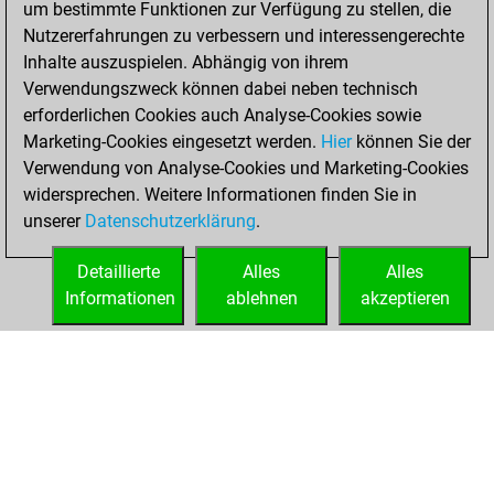
um bestimmte Funktionen zur Verfügung zu stellen, die
Fritz
You
Nutzererfahrungen zu verbessern und interessengerechte
achieved a new Elo
Inhalte auszuspielen. Abhängig von ihrem
of 1585
Verwendungszweck können dabei neben technisch
erforderlichen Cookies auch Analyse-Cookies sowie
Montag,
Marketing-Cookies eingesetzt werden.
Hier
können Sie der
Dezember 14,
Verwendung von Analyse-Cookies und Marketing-Cookies
2020
widersprechen. Weitere Informationen finden Sie in
unserer
Datenschutzerklärung
.
You created
your Fritz account
Detaillierte
Alles
Alles
Fritz
Informationen
ablehnen
akzeptieren