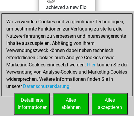
achieved a new Elo
of 1579
Wir verwenden Cookies und vergleichbare Technologien,
You created
um bestimmte Funktionen zur Verfügung zu stellen, die
your Fritz account
Nutzererfahrungen zu verbessern und interessengerechte
You played 1
Inhalte auszuspielen. Abhängig von ihrem
blitz games
Play
Verwendungszweck können dabei neben technisch
You scored +0
erforderlichen Cookies auch Analyse-Cookies sowie
Marketing-Cookies eingesetzt werden.
=0 -1 in blitz
Hier
können Sie der
Verwendung von Analyse-Cookies und Marketing-Cookies
You played 2
widersprechen. Weitere Informationen finden Sie in
slow games
unserer
Datenschutzerklärung
.
You scored +1
=0 -1 in slow games
Detaillierte
Alles
Alles
Informationen
ablehnen
akzeptieren