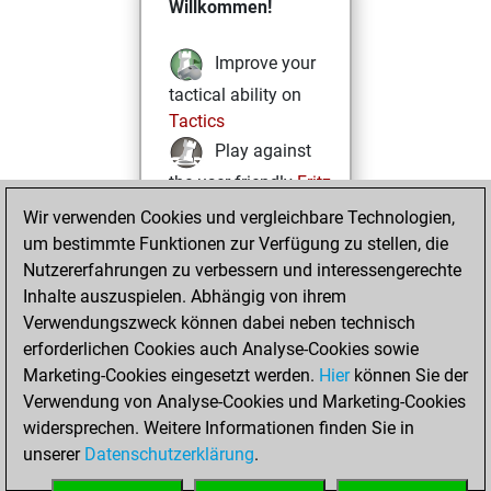
Willkommen!
Improve your
tactical ability on
Tactics
Play against
the user friendly
Fritz
Test and
Wir verwenden Cookies und vergleichbare Technologien,
um bestimmte Funktionen zur Verfügung zu stellen, die
improve your
Nutzererfahrungen zu verbessern und interessengerechte
openings knowledge
Inhalte auszuspielen. Abhängig von ihrem
on
MyMoves
Verwendungszweck können dabei neben technisch
Play and
erforderlichen Cookies auch Analyse-Cookies sowie
follow your friends'
Marketing-Cookies eingesetzt werden.
Hier
können Sie der
games on
Play
Verwendung von Analyse-Cookies und Marketing-Cookies
Solve some
widersprechen. Weitere Informationen finden Sie in
beautiful and
unserer
Datenschutzerklärung
.
challenging Studies