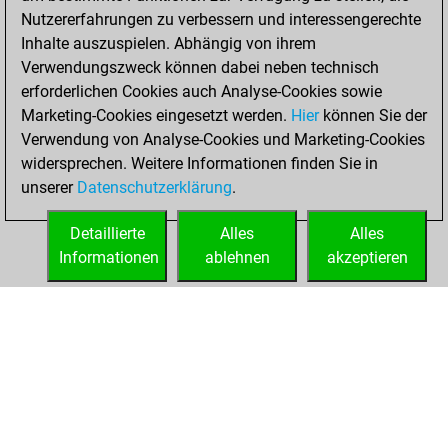
Nutzererfahrungen zu verbessern und interessengerechte
You played 4
Inhalte auszuspielen. Abhängig von ihrem
blitz games
Play
Verwendungszweck können dabei neben technisch
You scored +0
erforderlichen Cookies auch Analyse-Cookies sowie
Marketing-Cookies eingesetzt werden.
=0 -4 in blitz
Hier
können Sie der
Verwendung von Analyse-Cookies und Marketing-Cookies
You played 3
widersprechen. Weitere Informationen finden Sie in
bullet games
unserer
Datenschutzerklärung
.
You scored +1
=0 -2 in bullet
Detaillierte
Alles
Alles
Informationen
ablehnen
akzeptieren