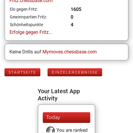
Fritz.chessbase.com:
1605
Elo gegen Fritz:
0
Gewinnpartien Fritz:
4
Schönheitspunkte
Erfolge gegen Fritz...
Keine Drills auf
Mymoves.chessbase.com
STARTSEITE
EINZELERGEBNISSE
Your Latest App
Activity
Today
You are ranked