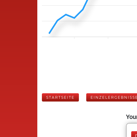
STARTSEITE
EINZELERGEBNISS
Your