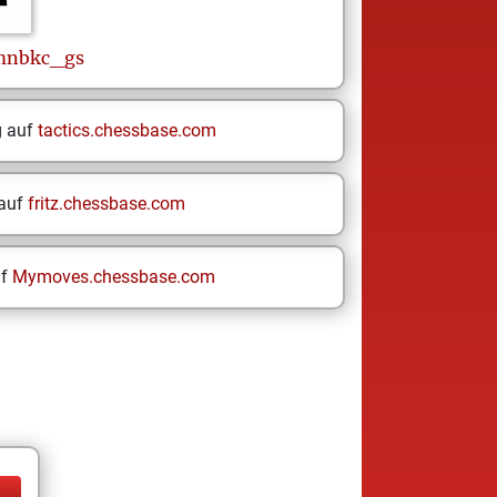
mnbkc_gs
g auf
tactics.chessbase.com
 auf
fritz.chessbase.com
uf
Mymoves.chessbase.com