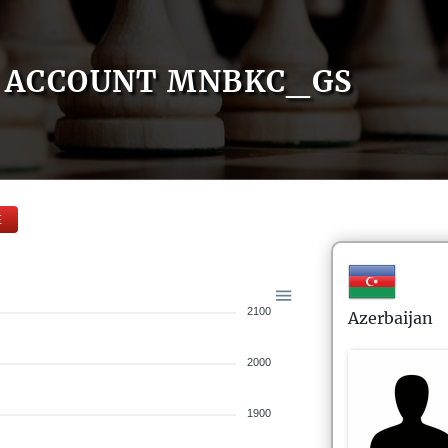
ACCOUNT MNBKC_GS
E
2100
Azerbaijan
2000
1900