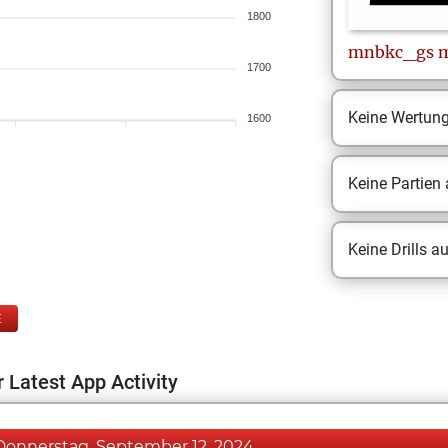
1800
mnbkc_gs
1700
Keine Wertun
1600
Keine Partien
Keine Drills a
E
 Latest App Activity
Donnerstag, September 12, 2024