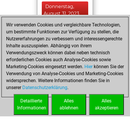
Donnerstag,
August 31, 2023
Wir verwenden Cookies und vergleichbare Technologien,
You achieved a
um bestimmte Funktionen zur Verfügung zu stellen, die
BeautyScore of 67
Nutzererfahrungen zu verbessern und interessengerechte
Fritz
You
Inhalte auszuspielen. Abhängig von ihrem
achieved a new Elo
Verwendungszweck können dabei neben technisch
of 1544
erforderlichen Cookies auch Analyse-Cookies sowie
Marketing-Cookies eingesetzt werden.
Hier
können Sie der
Mittwoch,
Verwendung von Analyse-Cookies und Marketing-Cookies
August 23, 2023
widersprechen. Weitere Informationen finden Sie in
unserer
Datenschutzerklärung
.
You created
your Fritz account
Detaillierte
Alles
Alles
Fritz
Informationen
ablehnen
akzeptieren