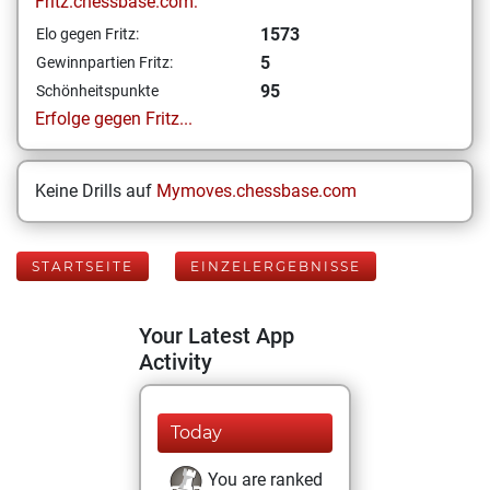
Fritz.chessbase.com:
1573
Elo gegen Fritz:
5
Gewinnpartien Fritz:
95
Schönheitspunkte
Erfolge gegen Fritz...
Keine Drills auf
Mymoves.chessbase.com
STARTSEITE
EINZELERGEBNISSE
Your Latest App
Activity
Today
You are ranked