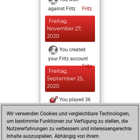
against Fritz
Fritz
Freitag,
November 27,
2020
You created
your Fritz account
Fritz
Freitag,
September 25,
2020
You played 36
blitz games
Play
Wir verwenden Cookies und vergleichbare Technologien,
You scored +21
um bestimmte Funktionen zur Verfügung zu stellen, die
=1 -14 in blitz
Nutzererfahrungen zu verbessern und interessengerechte
Inhalte auszuspielen. Abhängig von ihrem
Dienstag,