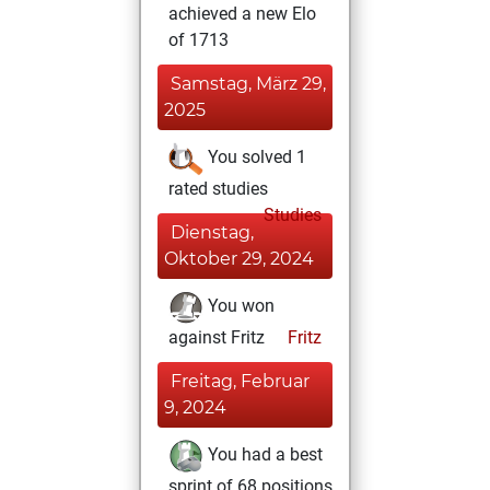
achieved a new Elo
of 1713
Samstag, März 29,
2025
You solved 1
rated studies
Studies
Dienstag,
Oktober 29, 2024
You won
against Fritz
Fritz
Freitag, Februar
9, 2024
You had a best
sprint of 68 positions