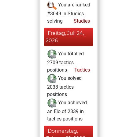
You are ranked
#3049 in Studies
solving
Studies
Freitag, Juli 24,
2026
You totalled
2709 tactics
positions
Tactics
You solved
2038 tactics
positions
You achieved
an Elo of 2339 in
tactics positions
Donnerstag,