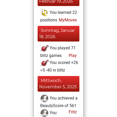
Februar 19, 2026
You learned 22
positions
MyMoves
Sonntag, Januar
18, 2026
You played 71
blitz games
Play
You scored +26
=5 -40 in blitz
Mittwoch,
November 5, 2025
You achieved a
BeautyScore of 561
Fritz
You