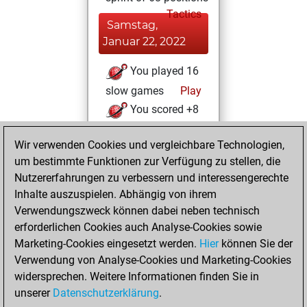
Tactics
Samstag,
Januar 22, 2022
You played 16
slow games
Play
You scored +8
=1 -7 in slow games
Wir verwenden Cookies und vergleichbare Technologien,
Mittwoch, Juni
um bestimmte Funktionen zur Verfügung zu stellen, die
23, 2021
Nutzererfahrungen zu verbessern und interessengerechte
Inhalte auszuspielen. Abhängig von ihrem
You created
Verwendungszweck können dabei neben technisch
your Studies account
erforderlichen Cookies auch Analyse-Cookies sowie
Studies
Marketing-Cookies eingesetzt werden.
Hier
können Sie der
Samstag,
Verwendung von Analyse-Cookies und Marketing-Cookies
Januar 9, 2021
widersprechen. Weitere Informationen finden Sie in
unserer
Datenschutzerklärung
.
You created