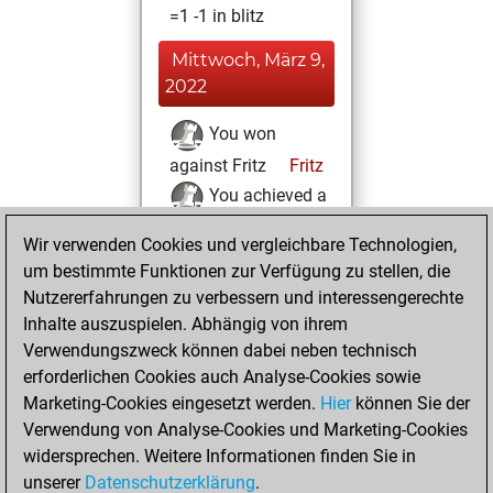
=1 -1 in blitz
Mittwoch, März 9,
2022
You won
against Fritz
Fritz
You achieved a
BeautyScore of 6
Wir verwenden Cookies und vergleichbare Technologien,
You achieved a
um bestimmte Funktionen zur Verfügung zu stellen, die
new Elo of 1639
Nutzererfahrungen zu verbessern und interessengerechte
Inhalte auszuspielen. Abhängig von ihrem
Freitag, Juli 23,
Verwendungszweck können dabei neben technisch
2021
erforderlichen Cookies auch Analyse-Cookies sowie
Marketing-Cookies eingesetzt werden.
Hier
können Sie der
You created
Verwendung von Analyse-Cookies und Marketing-Cookies
your Fritz account
widersprechen. Weitere Informationen finden Sie in
Fritz
You
unserer
Datenschutzerklärung
.