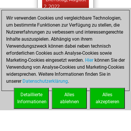
2, 2022
Wir verwenden Cookies und vergleichbare Technologien,
You achieved a
um bestimmte Funktionen zur Verfügung zu stellen, die
BeautyScore of 9
Nutzererfahrungen zu verbessern und interessengerechte
Fritz
You
Inhalte auszuspielen. Abhängig von ihrem
achieved a new Elo
Verwendungszweck können dabei neben technisch
of 1505
erforderlichen Cookies auch Analyse-Cookies sowie
Marketing-Cookies eingesetzt werden.
Hier
können Sie der
Montag, Januar
Verwendung von Analyse-Cookies und Marketing-Cookies
24, 2022
widersprechen. Weitere Informationen finden Sie in
unserer
Datenschutzerklärung
.
You created
your Fritz account
Detaillierte
Alles
Alles
Fritz
Informationen
ablehnen
akzeptieren