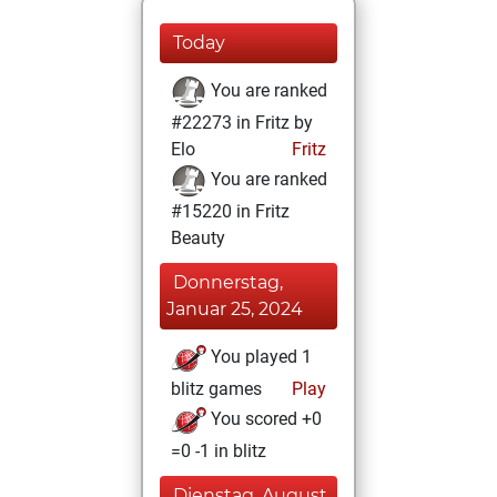
Today
You are ranked
#22273 in Fritz by
Elo
Fritz
You are ranked
#15220 in Fritz
Beauty
Donnerstag,
Januar 25, 2024
You played 1
blitz games
Play
You scored +0
=0 -1 in blitz
Dienstag, August