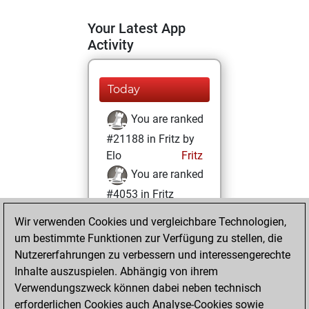
Your Latest App
Activity
Today
You are ranked
#21188 in Fritz by
Elo
Fritz
You are ranked
#4053 in Fritz
Beauty
Wir verwenden Cookies und vergleichbare Technologien,
um bestimmte Funktionen zur Verfügung zu stellen, die
Donnerstag,
Nutzererfahrungen zu verbessern und interessengerechte
Dezember 3, 2020
Inhalte auszuspielen. Abhängig von ihrem
You achieved a
Verwendungszweck können dabei neben technisch
erforderlichen Cookies auch Analyse-Cookies sowie
BeautyScore of 83