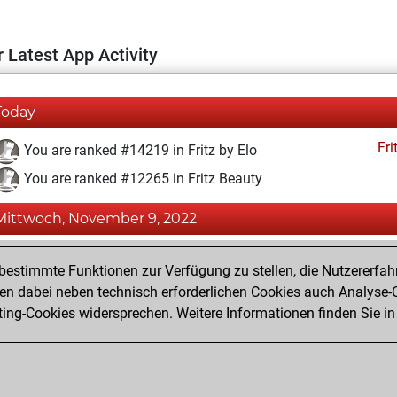
 Latest App Activity
Today
Fri
You are ranked #14219 in Fritz by Elo
You are ranked #12265 in Fritz Beauty
Mittwoch, November 9, 2022
Fri
You achieved a BeautyScore of 15
estimmte Funktionen zur Verfügung zu stellen, die Nutzererfah
You achieved a new Elo of 1589
 dabei neben technisch erforderlichen Cookies auch Analyse-C
ng-Cookies widersprechen. Weitere Informationen finden Sie in
You created your Fritz account