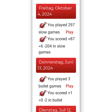
Freitag, Oktober
4, 2024
You played 297
slow games
Play
You scored +87
=6 -204 in slow
games
Donnerstag, Juni
13, 2024
You played 3
bullet games
Play
You scored +1
=0 -2 in bullet
Dienstag, Juli 12,