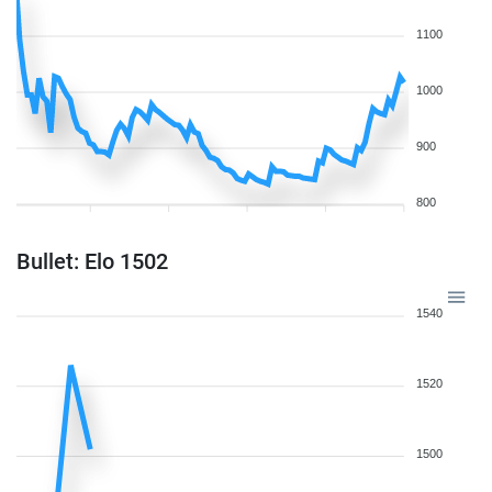
1100
1000
900
800
Bullet: Elo 1502
1540
1520
1500