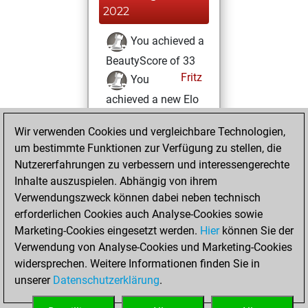
2022
You achieved a
BeautyScore of 33
Fritz
You
achieved a new Elo
of 1516
Wir verwenden Cookies und vergleichbare Technologien,
Donnerstag, Juni
um bestimmte Funktionen zur Verfügung zu stellen, die
9, 2022
Nutzererfahrungen zu verbessern und interessengerechte
Inhalte auszuspielen. Abhängig von ihrem
You created
Verwendungszweck können dabei neben technisch
your Studies account
erforderlichen Cookies auch Analyse-Cookies sowie
Studies
Marketing-Cookies eingesetzt werden.
Hier
können Sie der
Mittwoch,
Verwendung von Analyse-Cookies und Marketing-Cookies
Juni 8, 2022
widersprechen. Weitere Informationen finden Sie in
unserer
Datenschutzerklärung
.
You created
your Fritz account