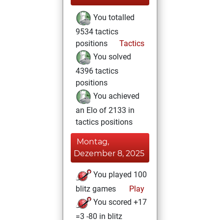
You totalled
9534 tactics
positions
Tactics
You solved
4396 tactics
positions
You achieved
an Elo of 2133 in
tactics positions
Montag,
Dezember 8, 2025
You played 100
blitz games
Play
You scored +17
=3 -80 in blitz