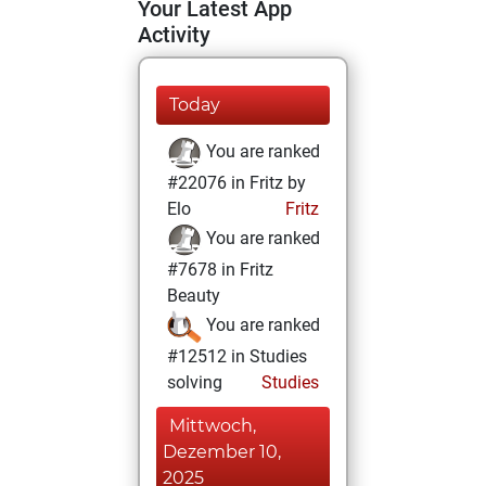
Your Latest App
Activity
Today
You are ranked
#22076 in Fritz by
Elo
Fritz
You are ranked
#7678 in Fritz
Beauty
You are ranked
#12512 in Studies
solving
Studies
Mittwoch,
Dezember 10,
2025