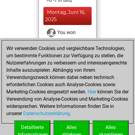
=0 -1 in blitz
Montag, Juni 16,
2025
You won
against Fritz
Fritz
Wir verwenden Cookies und vergleichbare Technologien,
You achieved a
um bestimmte Funktionen zur Verfügung zu stellen, die
BeautyScore of 49
Nutzererfahrungen zu verbessern und interessengerechte
You achieved a
Inhalte auszuspielen. Abhängig von ihrem
new Elo of 1652
Verwendungszweck können dabei neben technisch
You created
erforderlichen Cookies auch Analyse-Cookies sowie
Marketing-Cookies eingesetzt werden.
your Fritz account
Hier
können Sie der
Verwendung von Analyse-Cookies und Marketing-Cookies
You played 1
widersprechen. Weitere Informationen finden Sie in
slow games
Play
unserer
Datenschutzerklärung
.
You scored +1
=0 -0 in slow games
Detaillierte
Alles
Alles
Informationen
ablehnen
akzeptieren