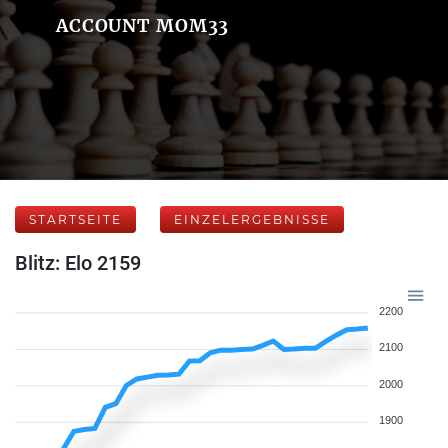
ACCOUNT MOM33
STARTSEITE
EINZELERGEBNISSE
Blitz: Elo 2159
2200
2100
2000
1900