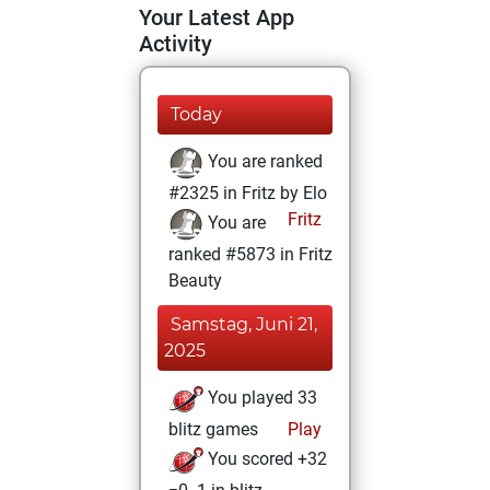
Your Latest App
Activity
Today
You are ranked
#2325 in Fritz by Elo
Fritz
You are
ranked #5873 in Fritz
Beauty
Samstag, Juni 21,
2025
You played 33
blitz games
Play
You scored +32