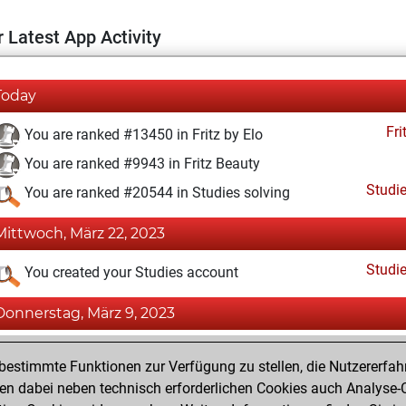
 Latest App Activity
Today
Fri
You are ranked #13450 in Fritz by Elo
You are ranked #9943 in Fritz Beauty
Studi
You are ranked #20544 in Studies solving
Mittwoch, März 22, 2023
Studi
You created your Studies account
Donnerstag, März 9, 2023
Fri
You achieved a BeautyScore of 22
estimmte Funktionen zur Verfügung zu stellen, die Nutzererfah
You achieved a new Elo of 1590
 dabei neben technisch erforderlichen Cookies auch Analyse-C