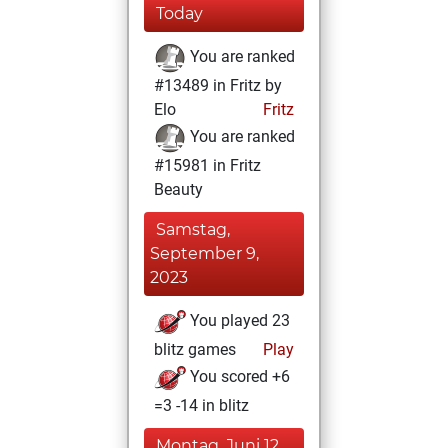
Today
You are ranked
#13489 in Fritz by
Elo
Fritz
You are ranked
#15981 in Fritz
Beauty
Samstag,
September 9,
2023
You played 23
blitz games
Play
You scored +6
=3 -14 in blitz
Montag, Juni 12,