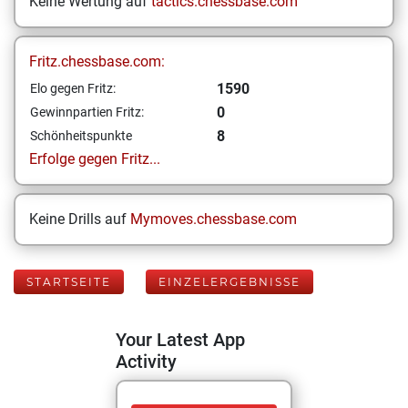
Keine Wertung auf
tactics.chessbase.com
Fritz.chessbase.com:
1590
Elo gegen Fritz:
0
Gewinnpartien Fritz:
8
Schönheitspunkte
Erfolge gegen Fritz...
Keine Drills auf
Mymoves.chessbase.com
STARTSEITE
EINZELERGEBNISSE
Your Latest App
Activity