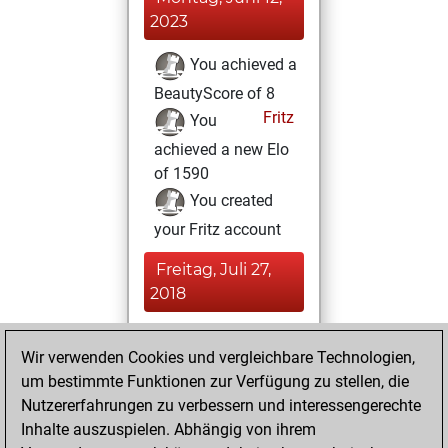
2023
You achieved a
BeautyScore of 8
Fritz
You
achieved a new Elo
of 1590
You created
your Fritz account
Freitag, Juli 27,
2018
You played 20
Wir verwenden Cookies und vergleichbare Technologien,
slow games
Play
um bestimmte Funktionen zur Verfügung zu stellen, die
You scored +11
Nutzererfahrungen zu verbessern und interessengerechte
=0 -9 in slow games
Inhalte auszuspielen. Abhängig von ihrem