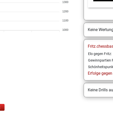
1300
1200
1100
Keine Wertun
1000
Fritz.chessba
Elo gegen Fritz:
Gewinnpartien F
Schönheitspunk
Erfolge gegen F
Keine Drills a
E