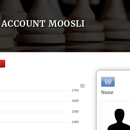
ACCOUNT MOOSLI
E
1700
None
1600
1500
1400