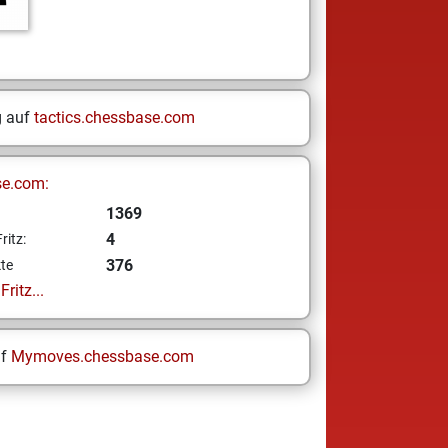
g auf
tactics.chessbase.com
se.com:
1369
4
ritz:
376
te
ritz...
uf
Mymoves.chessbase.com