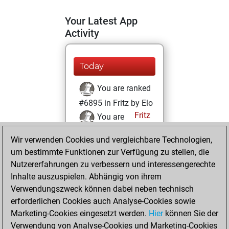
Your Latest App
Activity
Today
You are ranked
#6895 in Fritz by Elo
Fritz
You are
ranked #23187 in
Wir verwenden Cookies und vergleichbare Technologien,
Fritz Beauty
um bestimmte Funktionen zur Verfügung zu stellen, die
Nutzererfahrungen zu verbessern und interessengerechte
Dienstag,
Inhalte auszuspielen. Abhängig von ihrem
Dezember 8, 2020
Verwendungszweck können dabei neben technisch
You won
erforderlichen Cookies auch Analyse-Cookies sowie
Marketing-Cookies eingesetzt werden.
against Fritz
Fritz
Hier
können Sie der
Verwendung von Analyse-Cookies und Marketing-Cookies
You achieved a