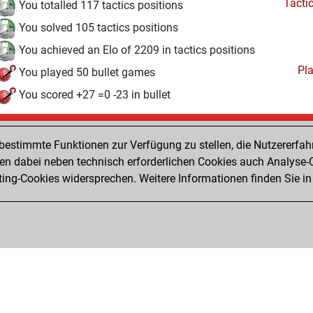
Tacti
You totalled 117 tactics positions
You solved 105 tactics positions
You achieved an Elo of 2209 in tactics positions
Pl
You played 50 bullet games
You scored +27 =0 -23 in bullet
Sonntag, April 17, 2022
estimmte Funktionen zur Verfügung zu stellen, die Nutzererfah
Pl
You played 1 slow games
 dabei neben technisch erforderlichen Cookies auch Analyse-C
ng-Cookies widersprechen. Weitere Informationen finden Sie in
You scored +1 =0 -0 in slow games