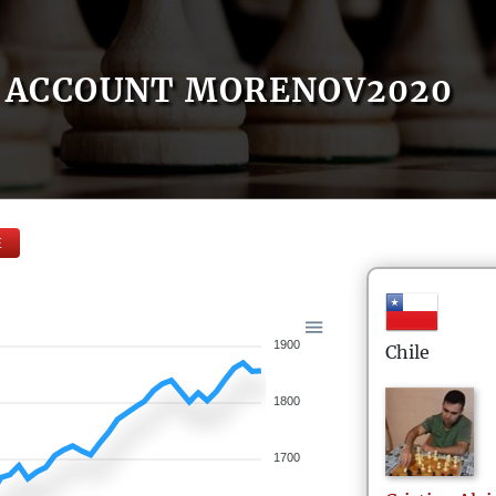
ACCOUNT MORENOV2020
E
1900
Chile
1800
1700