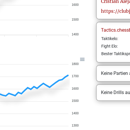
Cristian Ale
1600
https://clu
1500
Tactics.chess
1400
Taktikelo:
Fight Elo:
Bester Taktikspr
1800
Keine Partien
1700
1600
Keine Drills a
1500
1400
1300