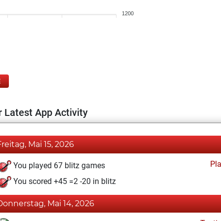
1200
E
 Latest App Activity
Freitag, Mai 15, 2026
Pl
You played 67 blitz games
You scored +45 =2 -20 in blitz
Donnerstag, Mai 14, 2026