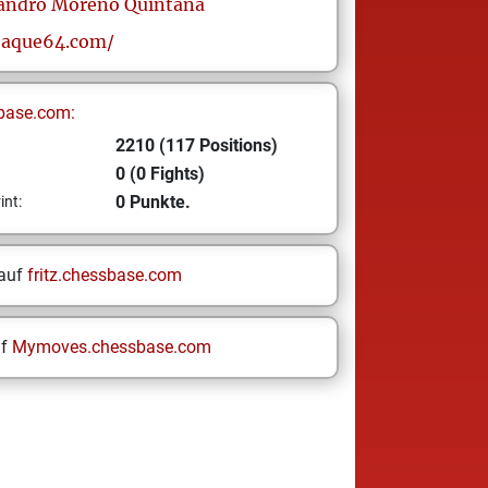
jandro
Moreno Quintana
bjaque64.com/
base.com:
2210 (117 Positions)
0 (0 Fights)
0 Punkte.
int:
 auf
fritz.chessbase.com
uf
Mymoves.chessbase.com