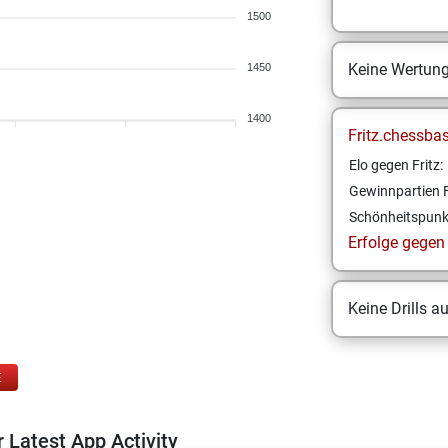
1500
Keine Wertun
1450
1400
Fritz.chessba
Elo gegen Fritz:
Gewinnpartien F
Schönheitspunk
Erfolge gegen F
Keine Drills a
E
 Latest App Activity