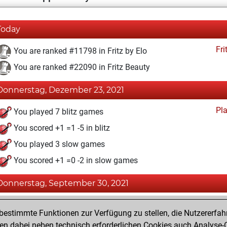
Today
Fri
You are ranked #11798 in Fritz by Elo
You are ranked #22090 in Fritz Beauty
Donnerstag, Dezember 23, 2021
Pl
You played 7 blitz games
You scored +1 =1 -5 in blitz
You played 3 slow games
You scored +1 =0 -2 in slow games
Donnerstag, September 30, 2021
Fri
You achieved a BeautyScore of 1
estimmte Funktionen zur Verfügung zu stellen, die Nutzererfah
You achieved a new Elo of 1592
 dabei neben technisch erforderlichen Cookies auch Analyse-C