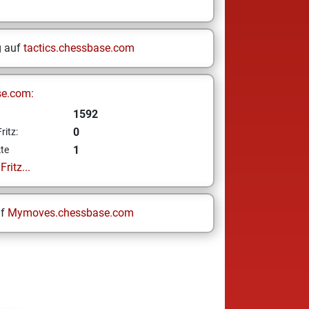
g auf
tactics.chessbase.com
se.com:
1592
0
ritz:
1
te
ritz...
uf
Mymoves.chessbase.com