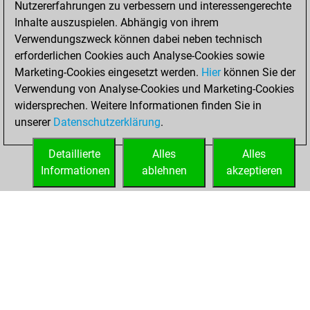
Nutzererfahrungen zu verbessern und interessengerechte
Fritz
You
Inhalte auszuspielen. Abhängig von ihrem
achieved a new Elo
Verwendungszweck können dabei neben technisch
of 1584
erforderlichen Cookies auch Analyse-Cookies sowie
Marketing-Cookies eingesetzt werden.
Hier
können Sie der
Sonntag, Mai 9,
Verwendung von Analyse-Cookies und Marketing-Cookies
2021
widersprechen. Weitere Informationen finden Sie in
unserer
Datenschutzerklärung
.
You created
your Fritz account
Detaillierte
Alles
Alles
Fritz
Informationen
ablehnen
akzeptieren