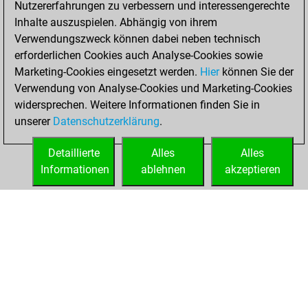
Nutzererfahrungen zu verbessern und interessengerechte
Fritz
You
Inhalte auszuspielen. Abhängig von ihrem
achieved a new Elo
Verwendungszweck können dabei neben technisch
of 1575
erforderlichen Cookies auch Analyse-Cookies sowie
Marketing-Cookies eingesetzt werden.
Hier
können Sie der
Mittwoch,
Verwendung von Analyse-Cookies und Marketing-Cookies
Februar 3, 2021
widersprechen. Weitere Informationen finden Sie in
unserer
Datenschutzerklärung
.
You created
your Fritz account
Detaillierte
Alles
Alles
Fritz
Informationen
ablehnen
akzeptieren